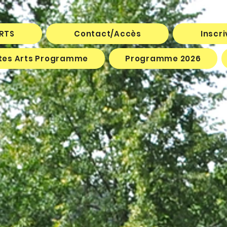
ARTS
Contact/Accès
Inscr
êtes Arts Programme
Programme 2026