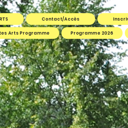
ARTS
Contact/Accès
Inscr
êtes Arts Programme
Programme 2026