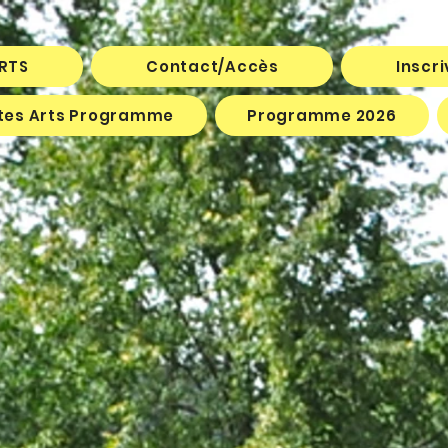
ARTS
Contact/Accès
Inscr
êtes Arts Programme
Programme 2026