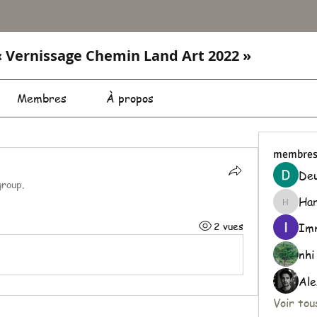
 Vernissage Chemin Land Art 2022 »
Membres
À propos
membre
Deu
group.
Har
Harris_
2 vues
Imm
nhi
Ale
Voir to