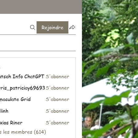
Rejoindre
s
tsch Info ChatGPT
S'abonner
ris_patriciay69693
S'abonner
patriciay69693
aculate Grid
S'abonner
 linh
S'abonner
xios Riner
S'abonner
us les membres (614)