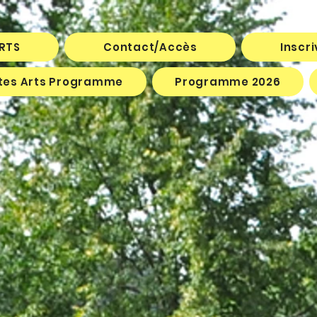
ARTS
Contact/Accès
Inscr
êtes Arts Programme
Programme 2026