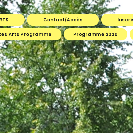
ARTS
Contact/Accès
Inscr
êtes Arts Programme
Programme 2026