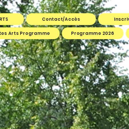
ARTS
Contact/Accès
Inscr
êtes Arts Programme
Programme 2026