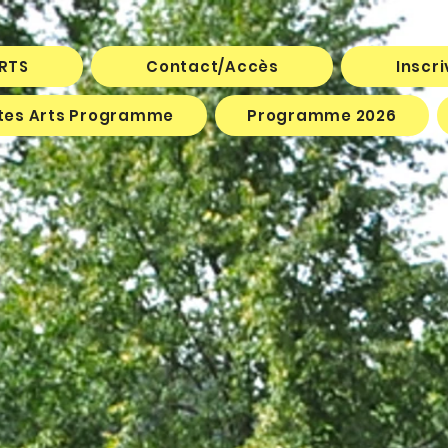
ARTS
Contact/Accès
Inscr
êtes Arts Programme
Programme 2026