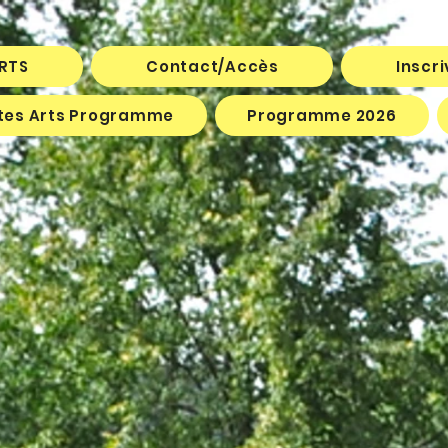
ARTS
Contact/Accès
Inscr
êtes Arts Programme
Programme 2026