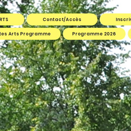
ARTS
Contact/Accès
Inscr
êtes Arts Programme
Programme 2026