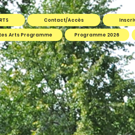
ARTS
Contact/Accès
Inscr
êtes Arts Programme
Programme 2026