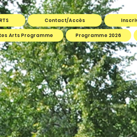
ARTS
Contact/Accès
Inscr
êtes Arts Programme
Programme 2026