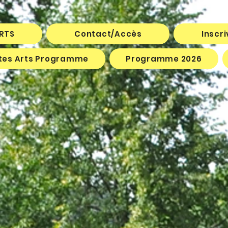
ARTS
Contact/Accès
Inscr
êtes Arts Programme
Programme 2026