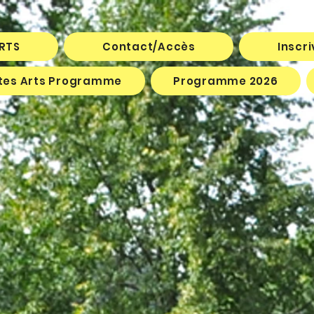
ARTS
Contact/Accès
Inscr
êtes Arts Programme
Programme 2026