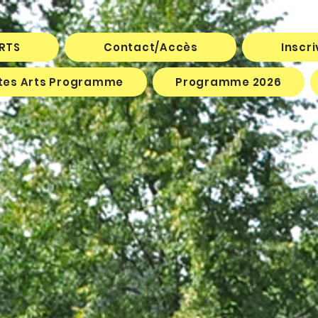
ARTS
Contact/Accès
Inscr
êtes Arts Programme
Programme 2026