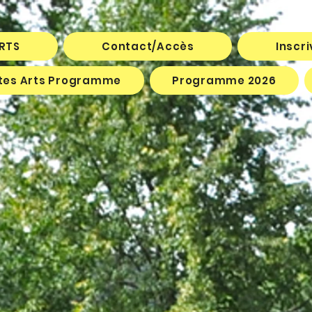
ARTS
Contact/Accès
Inscr
êtes Arts Programme
Programme 2026