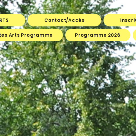
ARTS
Contact/Accès
Inscr
êtes Arts Programme
Programme 2026