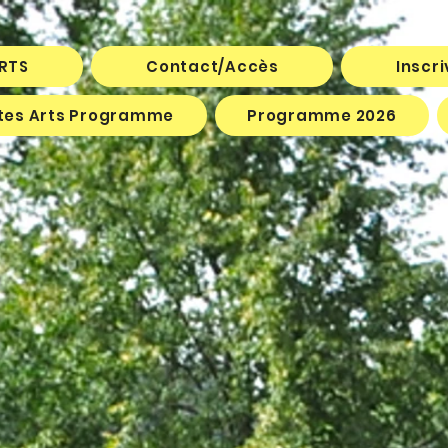
ARTS
Contact/Accès
Inscr
êtes Arts Programme
Programme 2026