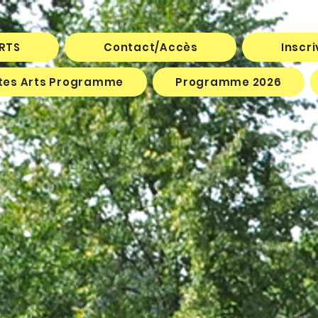
ARTS
Contact/Accès
Inscr
êtes Arts Programme
Programme 2026