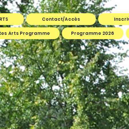
ARTS
Contact/Accès
Inscr
êtes Arts Programme
Programme 2026