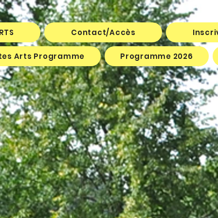
ARTS
Contact/Accès
Inscr
êtes Arts Programme
Programme 2026