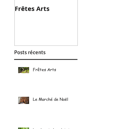
Frêtes Arts
Titre de votre
premier post vi
Posts récents
Frêtes Arts
Le Marché de Noël