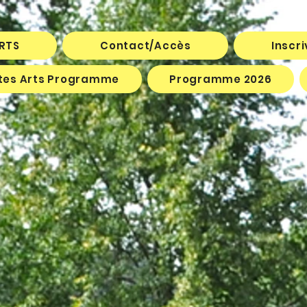
ARTS
Contact/Accès
Inscr
êtes Arts Programme
Programme 2026