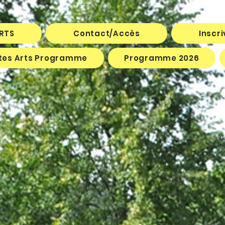
ARTS
Contact/Accès
Inscr
êtes Arts Programme
Programme 2026