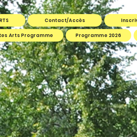
ARTS
Contact/Accès
Inscr
êtes Arts Programme
Programme 2026