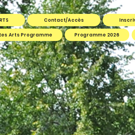
ARTS
Contact/Accès
Inscr
êtes Arts Programme
Programme 2026