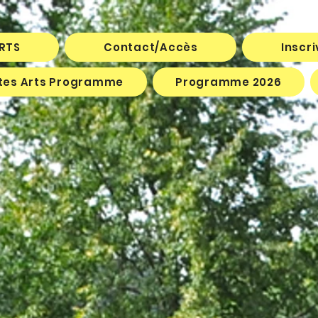
ARTS
Contact/Accès
Inscr
êtes Arts Programme
Programme 2026