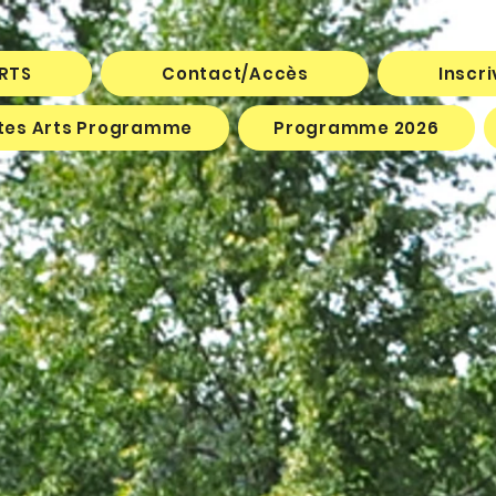
ARTS
Contact/Accès
Inscr
êtes Arts Programme
Programme 2026