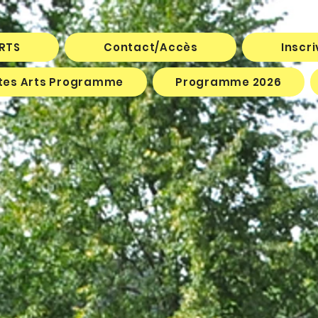
ARTS
Contact/Accès
Inscr
êtes Arts Programme
Programme 2026