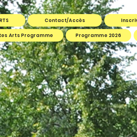
ARTS
Contact/Accès
Inscr
êtes Arts Programme
Programme 2026