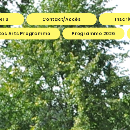
ARTS
Contact/Accès
Inscr
êtes Arts Programme
Programme 2026