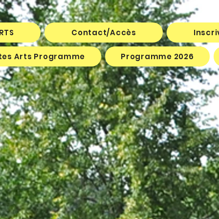
ARTS
Contact/Accès
Inscr
êtes Arts Programme
Programme 2026