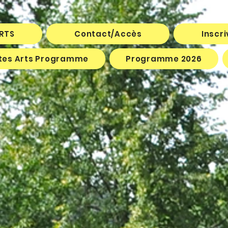
ARTS
Contact/Accès
Inscr
êtes Arts Programme
Programme 2026